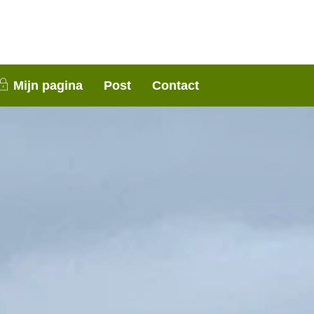
nen 3 weken contact met je op. Dank voor je
Mijn pagina
Post
Contact