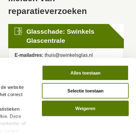
reparatieverzoeken
Glasschade: Swinkels
Glascentrale
E-mailadres:
thuis@swinkelsglas.nl
Telefoonnummer:
040 - 23 63 000
Alles toestaan
Verwarmen, koelen, warm
de website 
Selectie toestaan
et correct 
water en ventileren:
Feenstra Eindhoven
Weigeren
istieken 
kie. Deze 
E-mailadres:
service.eindhoven@feenstra.com
ertentie- of 
Telefoonnummer:
040 - 25 22 625
e zorgen 