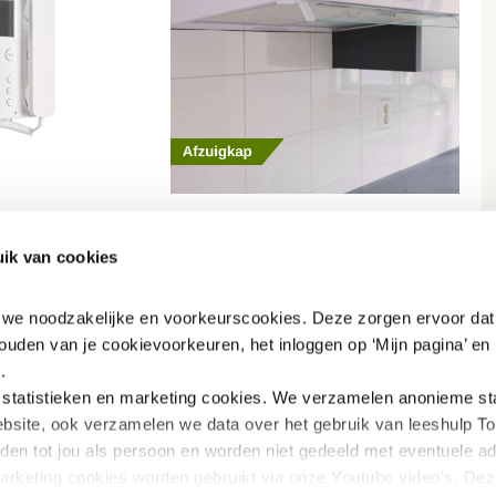
ik van cookies
n we noodzakelijke en voorkeurscookies. Deze zorgen ervoor dat 
ouden van je cookievoorkeuren, het inloggen op ‘Mijn pagina’ en h
.
tatistieken en marketing
cookies. We verzamelen anonieme stat
bsite, ook verzamelen we data over het gebruik van leeshulp Tol
iden tot jou als persoon en worden niet gedeeld met eventuele adv
marketing cookies worden gebruikt via onze Youtube video's. Dez