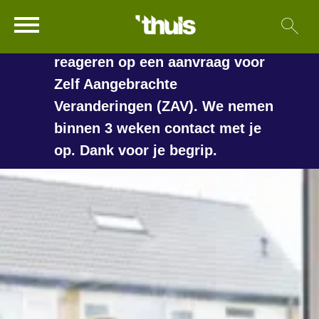
In de vakantieperiode kan het
Ga naar Hoofd
Sl
Naar de homepage
langer duren voordat we
reageren op een aanvraag voor
Zelf Aangebrachte
Veranderingen (ZAV). We nemen
Naar hoofdinhoud
Naar hoofdnavigatiemenu
Naar zoeken
binnen 3 weken contact met je
op. Dank voor je begrip.