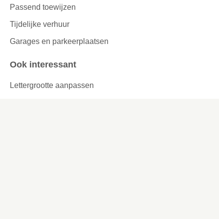
Passend toewijzen
Tijdelijke verhuur
Garages en parkeerplaatsen
Ook interessant
Lettergrootte aanpassen
Werken bij
Missie en visie
Ons werkgebied
Samenwerken
Huurders aan het woord
Contact
Kronehoefstraat 83