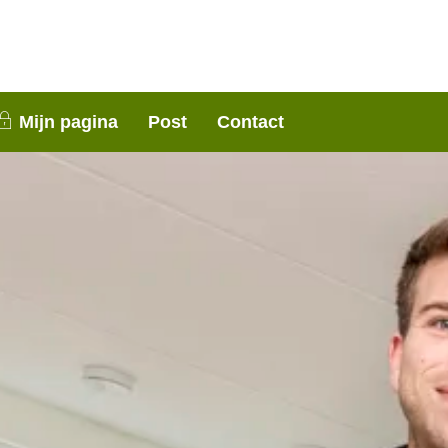
nen 3 weken contact met je op. Dank voor je
Mijn pagina
Post
Contact