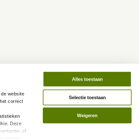
Alles toestaan
de website 
Selectie toestaan
et correct 
Weigeren
istieken 
kie. Deze 
ertentie- of 
e zorgen 