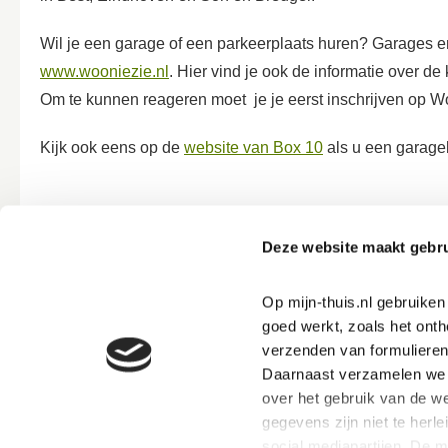
Wil je een garage of een parkeerplaats huren? Garages en
www.wooniezie.nl
. Hier vind je ook de informatie over d
Om te kunnen reageren moet je je eerst inschrijven op W
Kijk ook eens op de
website van Box 10
als u een garage
Veel gevraagd over Garages 
Deze website maakt gebru
Ik zoek een garage of parkeerplaats. Hoe werkt dat
Op mijn-thuis.nl gebruike
Wanneer krijg ik de sleutels van mijn garage of pa
goed werkt, zoals het onth
verzenden van formulieren
Daarnaast verzamelen we s
Ik heb een vraag voor Box 10. Hoe kan ik contact
over het gebruik van de we
gegevens zijn niet te herle
social mediapartijen. De 