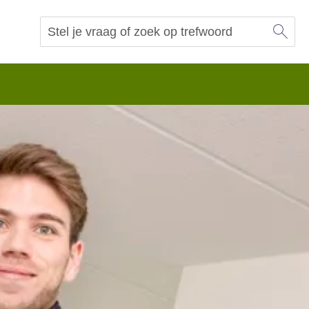
Sl
Vraag of trefwoord
Zoeken
 begrip.