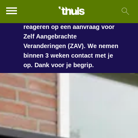
In de vakantieperiode kan het
Ga naar Hoofd
Sl
Naar de homepage
langer duren voordat we
reageren op een aanvraag voor
Zelf Aangebrachte
Veranderingen (ZAV). We nemen
Naar hoofdinhoud
Naar hoofdnavigatiemenu
Naar zoeken
binnen 3 weken contact met je
op. Dank voor je begrip.