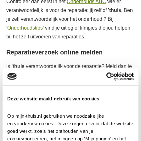
Controleer dan eerst in het
Onderhouds ABC
wie er
verantwoordelijk is voor de reparatie: jijzelf of
’thuis
. Ben
je zelf verantwoordelijk voor het onderhoud,? Bij
'
Onderhoudstips
' vind je uitleg of filmpjes die jou helpen
bij het zelf uitvoeren van reparaties.
Reparatieverzoek online melden
Is
’thuis
verantwoordelijk voor de reparatie? Meld dan je
reparatieverzoek heel gemakkelijk via de groene knop
Reparatieverzoek indienen
. In de meeste gevallen kun je
zelf meteen een afspraak inplannen voor reparatie.
Deze website maakt gebruik van cookies
Reparatieverzoek telefonisch melden
Op mijn-thuis.nl gebruiken we noodzakelijke 
Je kunt ook bellen om een reparatieverzoek te melden.
en voorkeurscookies. Deze zorgen ervoor dat de website 
goed werkt, zoals het onthouden van je 
Bel ons, ook bij spoed buiten kantooruren, op het
cookievoorkeuren, het inloggen op ‘Mijn pagina’ en het 
algemene telefoonnummer van
’thuis
: (040) 24 99 999.