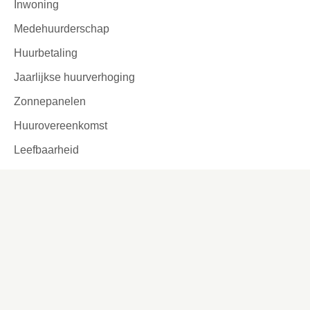
Inwoning
Medehuurderschap
Huurbetaling
Jaarlijkse huurverhoging
Zonnepanelen
Huurovereenkomst
Leefbaarheid
Ik zoek
Inschrijven Wooniezie
Voorlopige woningaanbieding
Woning kopen
Urgentie
Reageren