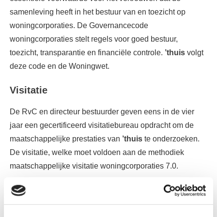
samenleving heeft in het bestuur van en toezicht op
woningcorporaties. De Governancecode
woningcorporaties stelt regels voor goed bestuur,
toezicht, transparantie en financiële controle.
’thuis
volgt
deze code en de Woningwet.
Visitatie
De RvC en directeur bestuurder geven eens in de vier
jaar een gecertificeerd visitatiebureau opdracht om de
maatschappelijke prestaties van
’thuis
te onderzoeken.
De visitatie, welke moet voldoen aan de methodiek
maatschappelijke visitatie woningcorporaties 7.0.
De uitkomsten worden opgenomen in een visitatierapport
voorzien met een reactie van de directeur bestuurder en
de RvC. Het visitatierapport wordt besproken met B&W