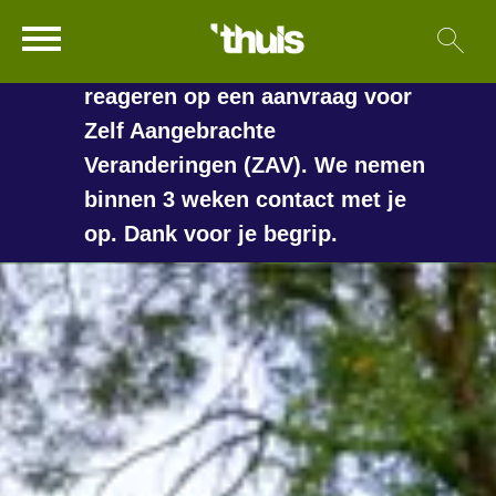
In de vakantieperiode kan het
Ga naar Hoofd
Sl
Naar de homepage
langer duren voordat we
reageren op een aanvraag voor
Zelf Aangebrachte
Veranderingen (ZAV). We nemen
Naar hoofdinhoud
Naar hoofdnavigatiemenu
Naar zoeken
binnen 3 weken contact met je
op. Dank voor je begrip.