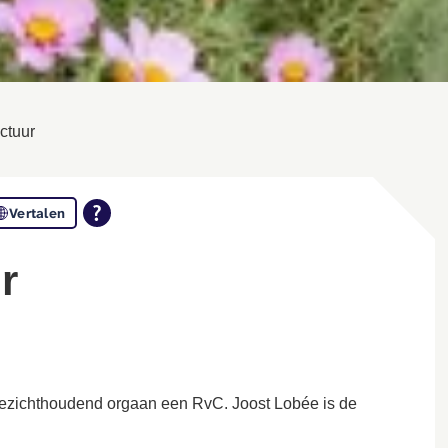
ctuur
Vertalen
r
 toezichthoudend orgaan een RvC.
Joost Lobée is de