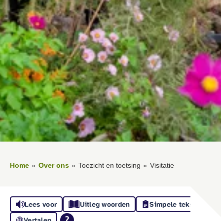
Home
Over ons
Toezicht en toetsing
Visitatie
Lees voor
Uitleg woorden
Simpele tekst
Vertalen