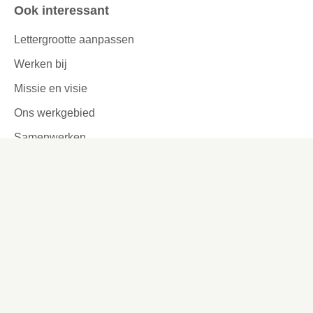
Ook interessant
Lettergrootte aanpassen
Werken bij
Missie en visie
Ons werkgebied
Samenwerken
Huurders aan het woord
Contact
Kronehoefstraat 83
Eindhoven
(040) 24 99 999