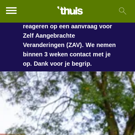
In de vakantieperiode kan het
Ga naar Hoofd
Sl
Naar de homepage
langer duren voordat we
reageren op een aanvraag voor
Zelf Aangebrachte
Veranderingen (ZAV). We nemen
Naar hoofdinhoud
Naar hoofdnavigatiemenu
Naar zoeken
binnen 3 weken contact met je
op. Dank voor je begrip.