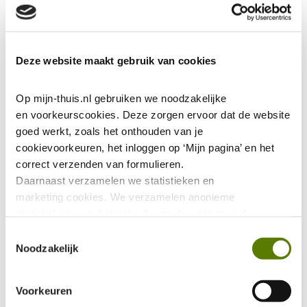
Deze website maakt gebruik van cookies
Op mijn-thuis.nl gebruiken we noodzakelijke 
en voorkeurscookies. Deze zorgen ervoor dat de website 
goed werkt, zoals het onthouden van je 
cookievoorkeuren, het inloggen op ‘Mijn pagina’ en het 
correct verzenden van formulieren.
Daarnaast verzamelen we statistieken en 
marketing
cookies. We verzamelen anonieme 
statistieken over het gebruik van de website, ook 
verzamelen we data over het gebruik van leeshulp Tolkie. 
Toestemmingsselectie
Deze gegevens zijn niet te herleiden tot jou als persoon 
Noodzakelijk
en worden niet gedeeld met eventuele advertentie- of 
social mediapartijen. De marketing 
Voorkeuren
cookies worden gebruikt via onze Youtube video's. Deze 