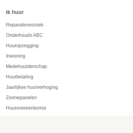
Ik huur
Contactinformatie
Reparatieverzoek
Onderhouds ABC
Huuropzegging
Inwoning
Medehuurderschap
Huurbetaling
Jaarlijkse huurverhoging
Zonnepanelen
Huurovereenkomst
Leefbaarheid
Ik zoek