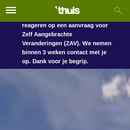
In de vakantieperiode kan het
Ga naar Hoofd
Sl
Naar de homepage
langer duren voordat we
reageren op een aanvraag voor
Zelf Aangebrachte
Veranderingen (ZAV). We nemen
Naar hoofdinhoud
Naar hoofdnavigatiemenu
Naar zoeken
binnen 3 weken contact met je
op. Dank voor je begrip.