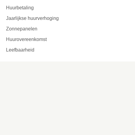
Huurbetaling
Jaarlijkse huurverhoging
Zonnepanelen
Huurovereenkomst
Leefbaarheid
Ik zoek
Inschrijven Wooniezie
Voorlopige woningaanbieding
Woning kopen
Urgentie
Reageren
Woningruil