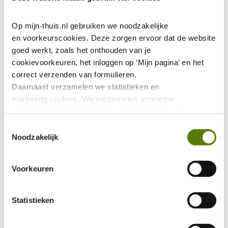
Op mijn-thuis.nl gebruiken we noodzakelijke 
en voorkeurscookies. Deze zorgen ervoor dat de website 
goed werkt, zoals het onthouden van je 
cookievoorkeuren, het inloggen op ‘Mijn pagina’ en het 
correct verzenden van formulieren.
Daarnaast verzamelen we statistieken en 
marketing
cookies. We verzamelen anonieme 
statistieken over het gebruik van de website, ook 
verzamelen we data over het gebruik van leeshulp Tolkie. 
Toestemmingsselectie
Deze gegevens zijn niet te herleiden tot jou als persoon 
Noodzakelijk
en worden niet gedeeld met eventuele advertentie- of 
social mediapartijen. De marketing 
Voorkeuren
cookies worden gebruikt via onze Youtube video's. Deze 
zorgen ervoor dat jouw ervaring binnen Youtube 
verbeterd wordt door gerichte filmpjes aan te bevelen.
Statistieken
Via deze link kan je ons Privacybeleid vinden: 