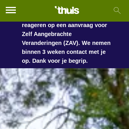
In de vakantieperiode kan het
Ga naar Hoofd
Sl
Naar de homepage
langer duren voordat we
reageren op een aanvraag voor
Zelf Aangebrachte
Veranderingen (ZAV). We nemen
Naar hoofdinhoud
Naar hoofdnavigatiemenu
Naar zoeken
binnen 3 weken contact met je
op. Dank voor je begrip.