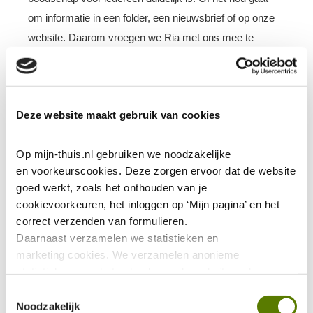
om informatie in een folder, een nieuwsbrief of op onze
website. Daarom vroegen we Ria met ons mee te
kijken. Zij kan dat als geen ander. Dat bewijst haar
verhaal.
Lees meer
Deze website maakt gebruik van cookies
Op mijn-thuis.nl gebruiken we noodzakelijke 
en voorkeurscookies. Deze zorgen ervoor dat de website 
goed werkt, zoals het onthouden van je 
cookievoorkeuren, het inloggen op ‘Mijn pagina’ en het 
correct verzenden van formulieren.
Daarnaast verzamelen we statistieken en 
marketing
cookies. We verzamelen anonieme 
statistieken over het gebruik van de website, ook 
verzamelen we data over het gebruik van leeshulp Tolkie. 
Toestemmingsselectie
Deze gegevens zijn niet te herleiden tot jou als persoon 
Noodzakelijk