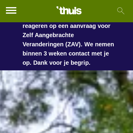
In de vakantieperiode kan het
Ga naar Hoofd
Sl
Naar de homepage
langer duren voordat we
reageren op een aanvraag voor
Zelf Aangebrachte
Veranderingen (ZAV). We nemen
Naar hoofdinhoud
Naar hoofdnavigatiemenu
Naar zoeken
binnen 3 weken contact met je
op. Dank voor je begrip.