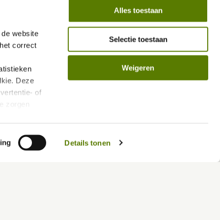
Alles toestaan
de website 
Selectie toestaan
et correct 
Weigeren
istieken 
kie. Deze 
ertentie- of 
e zorgen 
len.
vacybeleid/
ing
Details tonen