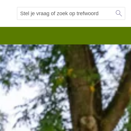
Sl
Vraag of trefwoord
Zoeken
 begrip.