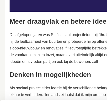
Meer draagvlak en betere ide
De afgelopen jaren was Stef sociaal projectleider bij
’thui
hij de leefbaarheid van buurten en probeerde hij op aller
sloop-nieuwbouw en renovaties. “Het vroegtijdig betre
de voorkant om extra inzet, maar levert uiteindelijk altijd
ideeën en tevreden partijen óók bij de bewoners zelf "
Denken in mogelijkheden
Als sociaal projectleider leerde hij de verschillende be
elkaar te verbinden. “Iemand zei laatst dat ik mijn oren op 
dat klopt,” vertelt hij. “Ik hoor een verhaal en denk mete