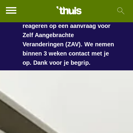
In de vakantieperiode kan het
Ga naar Hoofd
Sl
Naar de homepage
langer duren voordat we
reageren op een aanvraag voor
Zelf Aangebrachte
Veranderingen (ZAV). We nemen
Naar hoofdinhoud
Naar hoofdnavigatiemenu
Naar zoeken
binnen 3 weken contact met je
op. Dank voor je begrip.