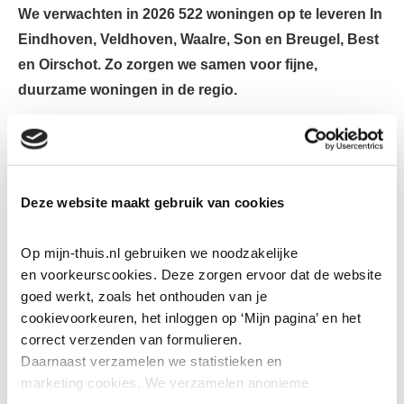
We verwachten in 2026 522 woningen op te leveren In
Eindhoven, Veldhoven, Waalre, Son en Breugel, Best
en Oirschot. Zo zorgen we samen voor fijne,
duurzame woningen in de regio.
Een paar voorbeelden van projecten waar nu van alles
gebeurt:
Leostraat (blok 5), Eindhoven
Deze website maakt gebruik van cookies
Begin februari zijn de eerste 24 woningen van blok 5
opgeleverd. De bewoners zijn inmiddels ingetrokken.
Op mijn-thuis.nl gebruiken we noodzakelijke 
De bouw van blok 1 tot en met 4 gaat door. Deze
en voorkeurscookies. Deze zorgen ervoor dat de website 
verwachten we in de eerste helft van 2026 op te
goed werkt, zoals het onthouden van je 
leveren.
cookievoorkeuren, het inloggen op ‘Mijn pagina’ en het 
correct verzenden van formulieren.
Gildebuurt, Eindhoven
Daarnaast verzamelen we statistieken en 
De bouw verloopt volgens planning. De eerste
marketing
cookies. We verzamelen anonieme 
woningen van fase 1B worden al rond april Zo
statistieken over het gebruik van de website, ook 