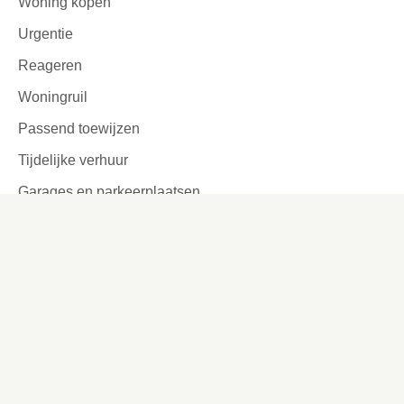
Woning kopen
Urgentie
Reageren
Woningruil
Passend toewijzen
Tijdelijke verhuur
Garages en parkeerplaatsen
Ook interessant
Lettergrootte aanpassen
Werken bij
Missie en visie
Ons werkgebied
Samenwerken