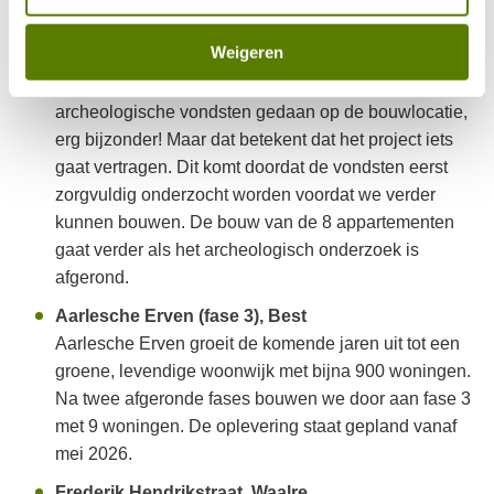
verwachten we in april 2026.
Weigeren
Sint Genovevastraat, Son en Breugel
Tijdens de sloop en grondwerkzaamheden zijn
archeologische vondsten gedaan op de bouwlocatie,
erg bijzonder! Maar dat betekent dat het project iets
gaat vertragen. Dit komt doordat de vondsten eerst
zorgvuldig onderzocht worden voordat we verder
kunnen bouwen. De bouw van de 8 appartementen
gaat verder als het archeologisch onderzoek is
afgerond.
Aarlesche Erven (fase 3), Best
Aarlesche Erven groeit de komende jaren uit tot een
groene, levendige woonwijk met bijna 900 woningen.
Na twee afgeronde fases bouwen we door aan fase 3
met 9 woningen. De oplevering staat gepland vanaf
mei 2026.
Frederik Hendrikstraat, Waalre