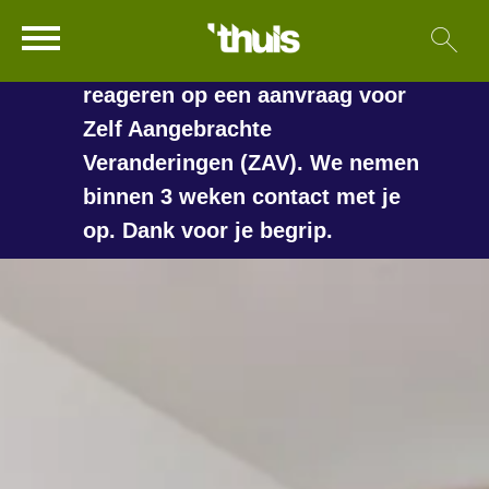
In de vakantieperiode kan het
Ga naar Hoofd
Sl
Naar de homepage
langer duren voordat we
reageren op een aanvraag voor
Zelf Aangebrachte
Veranderingen (ZAV). We nemen
Naar hoofdinhoud
Naar hoofdnavigatiemenu
Naar zoeken
binnen 3 weken contact met je
op. Dank voor je begrip.