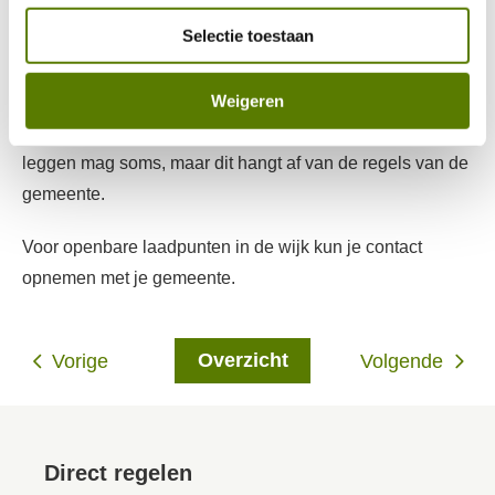
Selectie toestaan
Je betaalt geen extra servicekosten, maar het kan zijn dat
we de
streefhuur
van je woning verhogen. De laadpaal is
Weigeren
alleen voor jouw gebruik. Bij het einde van je huur moet
je de laadpaal zelf verwijderen. Kabels over de stoep
leggen mag soms, maar dit hangt af van de regels van de
gemeente.
Voor openbare laadpunten in de wijk kun je contact
opnemen met je gemeente.
Overzicht
Vorige
Volgende
Direct regelen