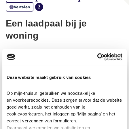
Vertalen
Een laadpaal bij je
woning
1-6-2026
Steeds meer mensen rijden elektrisch. Daarvoor heb
je een laadpaal nodig. Huur je bij ’thuis en parkeer je
Deze website maakt gebruik van cookies
op onze grond? Dan kun je soms een laadpaal laten
plaatsen.
Op mijn-thuis.nl gebruiken we noodzakelijke 
en voorkeurscookies. Deze zorgen ervoor dat de website 
Een laadpaal is een
Zelf Aangebrachte Verandering
goed werkt, zoals het onthouden van je 
(ZAV)
. Je moet hiervoor eerst toestemming vragen aan
cookievoorkeuren, het inloggen op ‘Mijn pagina’ en het 
ons. Dat kan via de groene knop
Zelf Aangebrachte
correct verzenden van formulieren.
Verandering aanvragen
. Wij beoordelen je aanvraag. We
Daarnaast verzamelen we statistieken en 