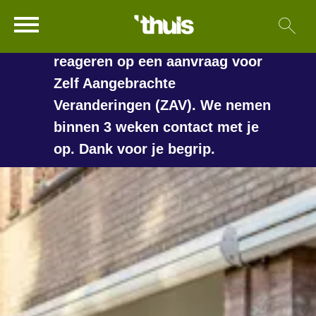
In de vakantieperiode kan het
Ga naar Hoofd
Sl
Naar de homepage
langer duren voordat we
reageren op een aanvraag voor
Zelf Aangebrachte
Veranderingen (ZAV). We nemen
Naar hoofdinhoud
Naar hoofdnavigatiemenu
Naar zoeken
binnen 3 weken contact met je
op. Dank voor je begrip.