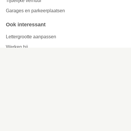
Tijdelijke verhuur
Garages en parkeerplaatsen
Ook interessant
Lettergrootte aanpassen
Werken bij
Missie en visie
Ons werkgebied
Samenwerken
Huurders aan het woord
Contact
Kronehoefstraat 83
Eindhoven