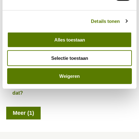
Waaruit bestaat de prijs die ik betaal voor mijn
hierin vind je meer over hoe wij met jouw 
huurwoning?
persoonsgegevens omgaan. 
Details tonen
Wat is een streefhuur?
Alles toestaan
Hoe kan ik mijn streefhuur uitrekenen?
Mijn buren betalen minder huur dan ik. Hoe kan
Selectie toestaan
dat?
Weigeren
De nieuwe bewoner van mijn huurwoning
betaalt minder huur dan ik betaalde. Hoe kan
dat?
Meer (1)