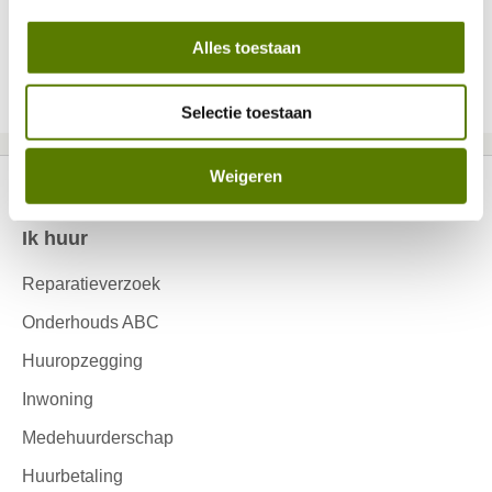
Alles toestaan
Selecteer een pagina
1
2
3
4
5
6
Selectie toestaan
Weigeren
Ik huur
Contactinformatie
Reparatieverzoek
Onderhouds ABC
Huuropzegging
Inwoning
Medehuurderschap
Huurbetaling