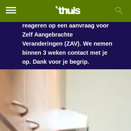
In de vakantieperiode kan het
Ga naar Hoofd
Sl
Naar de homepage
langer duren voordat we
reageren op een aanvraag voor
Zelf Aangebrachte
Veranderingen (ZAV). We nemen
Naar hoofdinhoud
Naar hoofdnavigatiemenu
Naar zoeken
binnen 3 weken contact met je
op. Dank voor je begrip.