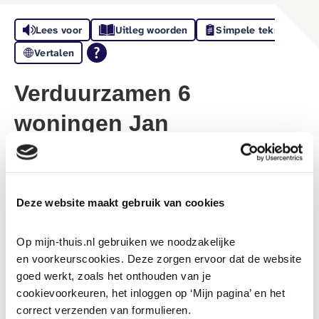
Lees voor
Uitleg woorden
Simpele tekst
Vertalen
Verduurzamen 6
woningen Jan
Wildschutstraat
In 2050 moeten alle sociale huurwoningen in
Deze website maakt gebruik van cookies
Nederland aardgasvrij zijn. Dat lijkt ver weg, maar het
is een grote klus. 'thuis begint daarom nu al met het
Op mijn-thuis.nl gebruiken we noodzakelijke 
verduurzamen, isoleren en aardgasvrij maken van
en voorkeurscookies. Deze zorgen ervoor dat de website 
haar woningen.
goed werkt, zoals het onthouden van je 
cookievoorkeuren, het inloggen op ‘Mijn pagina’ en het 
In 2025 zijn de werkzaamheden in de 6 woningen aan de
correct verzenden van formulieren.