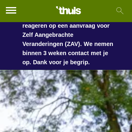
In de vakantieperiode kan het
Ga naar Hoofd
Sl
Naar de homepage
langer duren voordat we
reageren op een aanvraag voor
Zelf Aangebrachte
Veranderingen (ZAV). We nemen
Naar hoofdinhoud
Naar hoofdnavigatiemenu
Naar zoeken
binnen 3 weken contact met je
op. Dank voor je begrip.