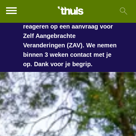
In de vakantieperiode kan het
Ga naar Hoofd
Sl
Naar de homepage
langer duren voordat we
reageren op een aanvraag voor
Zelf Aangebrachte
Veranderingen (ZAV). We nemen
Naar hoofdinhoud
Naar hoofdnavigatiemenu
Naar zoeken
binnen 3 weken contact met je
op. Dank voor je begrip.