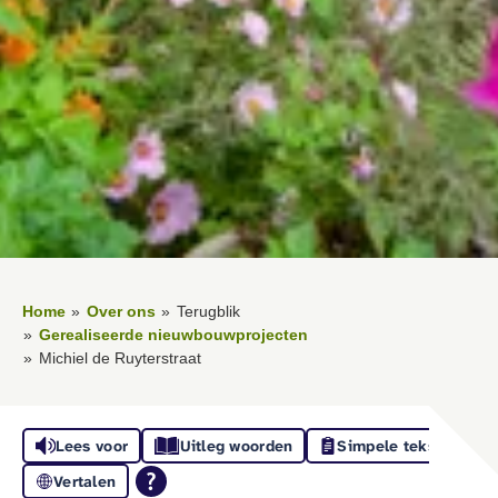
Home
Over ons
Terugblik
Gerealiseerde nieuwbouwprojecten
Michiel de Ruyterstraat
Lees voor
Uitleg woorden
Simpele tekst
Vertalen