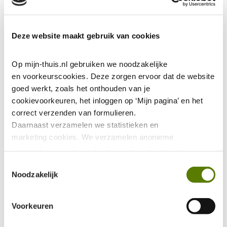
Deze website maakt gebruik van cookies
Op mijn-thuis.nl gebruiken we noodzakelijke 
en voorkeurscookies. Deze zorgen ervoor dat de website 
goed werkt, zoals het onthouden van je 
cookievoorkeuren, het inloggen op ‘Mijn pagina’ en het 
correct verzenden van formulieren.
Daarnaast verzamelen we statistieken en 
marketing
cookies. We verzamelen anonieme 
statistieken over het gebruik van de website, ook 
verzamelen we data over het gebruik van leeshulp Tolkie. 
Toestemmingsselectie
Deze gegevens zijn niet te herleiden tot jou als persoon 
Noodzakelijk
en worden niet gedeeld met eventuele advertentie- of 
social mediapartijen. De marketing 
Voorkeuren
cookies worden gebruikt via onze Youtube video's. Deze 
zorgen ervoor dat jouw ervaring binnen Youtube 