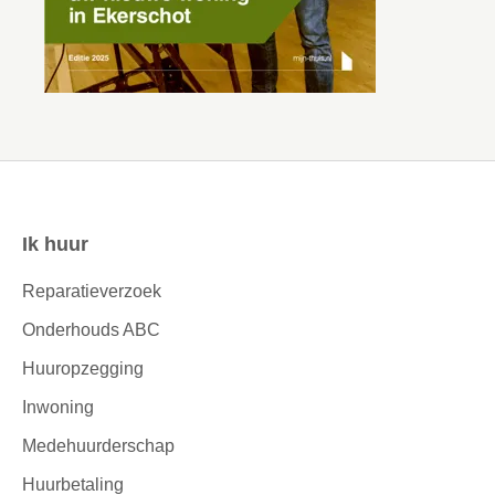
Ik huur
Contactinformatie
Reparatieverzoek
Onderhouds ABC
Huuropzegging
Inwoning
Medehuurderschap
Huurbetaling