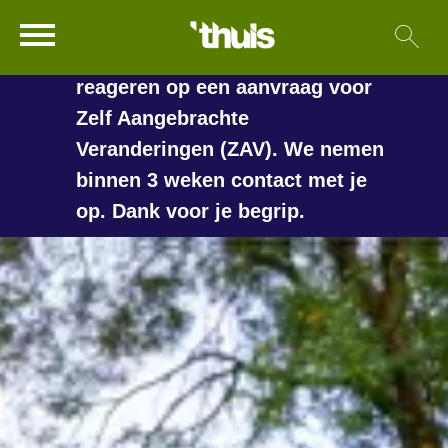
In de vakantieperiode kan het
Ga naar Hoofd
Sl
Naar de homepage
langer duren voordat we
reageren op een aanvraag voor
Zelf Aangebrachte
Veranderingen (ZAV). We nemen
Naar hoofdinhoud
Naar hoofdnavigatiemenu
Naar zoeken
binnen 3 weken contact met je
op. Dank voor je begrip.