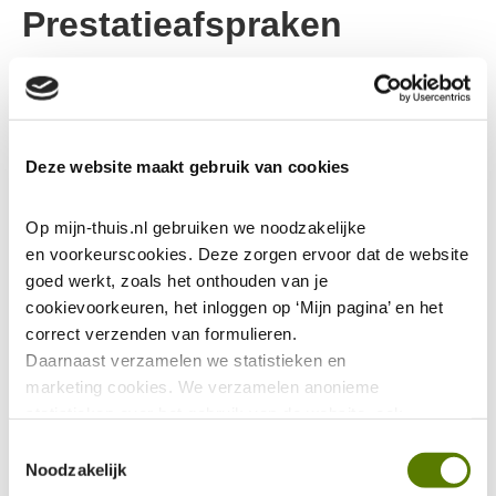
Prestatieafspraken
Woningcorporaties maken elk jaar afspraken met
gemeenten en huurdersorganisaties over de prestaties
die ze gaan leveren. Dit is zo geregeld in de herziene
Deze website maakt gebruik van cookies
Woningwet. In die afspraken staat bijvoorbeeld welke
woningen corporaties gaan bouwen voor welke
Op mijn-thuis.nl gebruiken we noodzakelijke 
doelgroepen.
en voorkeurscookies. Deze zorgen ervoor dat de website 
goed werkt, zoals het onthouden van je 
Gemeente, huurdersorganisaties en woningcorporaties
cookievoorkeuren, het inloggen op ‘Mijn pagina’ en het 
kunnen met elkaar afspraken maken over zaken als:
correct verzenden van formulieren.
Daarnaast verzamelen we statistieken en 
nieuwbouw van sociale huurwoningen;
marketing
cookies. We verzamelen anonieme 
statistieken over het gebruik van de website, ook 
betaalbaarheid van de woningen;
verzamelen we data over het gebruik van leeshulp Tolkie. 
Toestemmingsselectie
huisvesting van bepaalde doelgroepen;
Deze gegevens zijn niet te herleiden tot jou als persoon 
Noodzakelijk
en worden niet gedeeld met eventuele advertentie- of 