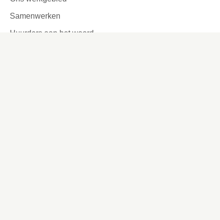
Samenwerken
Huurders aan het woord
Contact
Kronehoefstraat 83
Eindhoven
(040) 24 99 999
(040) 24 99 999
Contactformulier
Social media