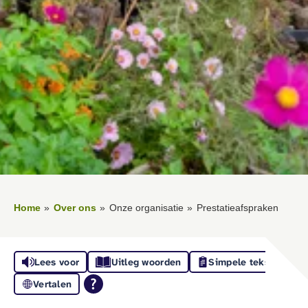
Home
Over ons
Onze organisatie
Prestatieafspraken
Lees voor
Uitleg woorden
Simpele tekst
Vertalen