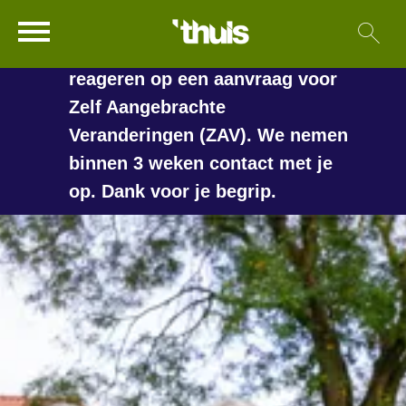
In de vakantieperiode kan het
Ga naar Hoofd
Sl
Naar de homepage
langer duren voordat we
reageren op een aanvraag voor
Zelf Aangebrachte
Veranderingen (ZAV). We nemen
Naar hoofdinhoud
Naar hoofdnavigatiemenu
Naar zoeken
binnen 3 weken contact met je
op. Dank voor je begrip.