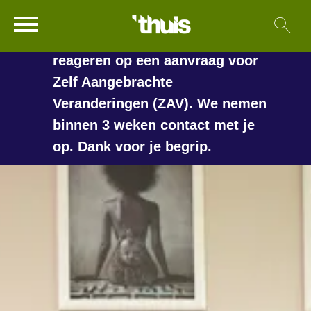
In de vakantieperiode kan het
Ga naar Hoofd
Sl
Naar de homepage
langer duren voordat we
reageren op een aanvraag voor
Zelf Aangebrachte
Veranderingen (ZAV). We nemen
Naar hoofdinhoud
Naar hoofdnavigatiemenu
Naar zoeken
binnen 3 weken contact met je
op. Dank voor je begrip.