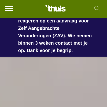
In de vakantieperiode kan het
Ga naar Hoofd
Sl
Naar de homepage
langer duren voordat we
reageren op een aanvraag voor
Zelf Aangebrachte
Veranderingen (ZAV). We nemen
Naar hoofdinhoud
Naar hoofdnavigatiemenu
Naar zoeken
binnen 3 weken contact met je
op. Dank voor je begrip.