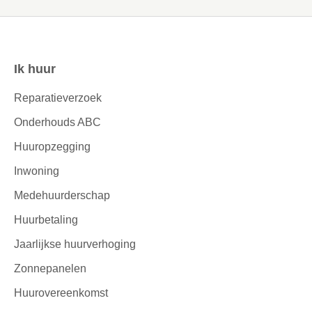
Ik huur
Contactinformatie
Reparatieverzoek
Onderhouds ABC
Huuropzegging
Inwoning
Medehuurderschap
Huurbetaling
Jaarlijkse huurverhoging
Zonnepanelen
Huurovereenkomst