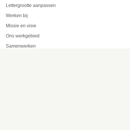
Lettergrootte aanpassen
Werken bij
Missie en visie
Ons werkgebied
Samenwerken
Huurders aan het woord
Contact
Kronehoefstraat 83
Eindhoven
(040) 24 99 999
(040) 24 99 999