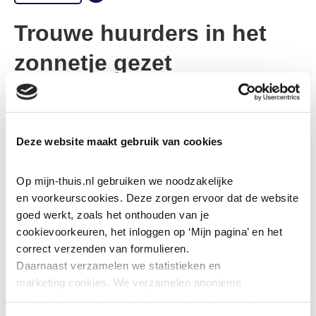
Trouwe huurders in het
zonnetje gezet
28-10-2025
Afgelopen zaterdag vierden we onze trouwe
Deze website maakt gebruik van cookies
huurders. Deze huurders wonen al 50 jaar bij ’thuis,
en dat is iets om trots op te zijn! Daarom zetten we
Op mijn-thuis.nl gebruiken we noodzakelijke 
hen graag in het zonnetje met een gezellige feestdag.
en voorkeurscookies. Deze zorgen ervoor dat de website 
goed werkt, zoals het onthouden van je 
De gasten werden warm ontvangen door collega’s van
cookievoorkeuren, het inloggen op ‘Mijn pagina’ en het 
Wonen. Daarna ging onze directeur-bestuurder Luc in
correct verzenden van formulieren.
gesprek over het thema
“Hoe bent u vroeger aan uw huis
Daarnaast verzamelen we statistieken en 
marketing
cookies. We verzamelen anonieme 
gekomen?”
De verhalen die loskwamen waren bijzonder,
statistieken over het gebruik van de website, ook 
herkenbaar en vaak ook erg grappig. Bijzonder om te
verzamelen we data over het gebruik van leeshulp Tolkie. 