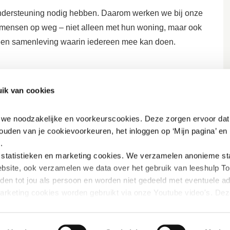
ondersteuning nodig hebben. Daarom werken we bij onze
 mensen op weg – niet alleen met hun woning, maar ook
een samenleving waarin iedereen mee kan doen.
zich sterk voor de belangen van laaggeletterden in
ik van cookies
zen en schrijven en ook niet goed met de computer kunnen
 en organisaties bij het begrijpelijk en toegankelijk
n we noodzakelijke en voorkeurscookies. Deze zorgen ervoor dat 
artiging van en voor laaggeletterden
.
ouden van je cookievoorkeuren, het inloggen op ‘Mijn pagina’ en h
.
tatistieken en marketing
cookies. We verzamelen anonieme stat
bsite, ook verzamelen we data over het gebruik van leeshulp Tol
iden tot jou als persoon en worden niet gedeeld met eventuele adv
marketing cookies worden gebruikt via onze Youtube video's. Dez
innen Youtube verbeterd wordt door gerichte filmpjes aan te beve
rivacybeleid vinden: 
https://www.mijn-thuis.nl/kennisbank/pri