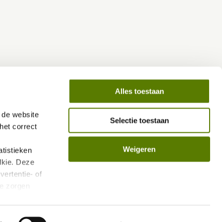
Alles toestaan
de website 
Selectie toestaan
et correct 
Weigeren
istieken 
kie. Deze 
ertentie- of 
e zorgen 
len.
vacybeleid/