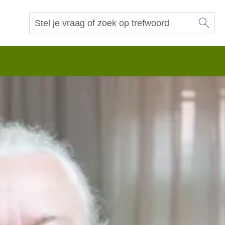
Sl
Vraag of trefwoord
Zoeken
 begrip.