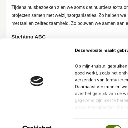
Tijdens huisbezoeken zien we soms dat huurders extra 
projecten samen met welzijnsorganisaties. Zo helpen we
met taal en zelfredzaamheid. Zo bouwen we samen aan 
Stichting ABC
Al sinds 1996 maken taalambassadeurs van Stichting ABC 
Deze website maakt gebru
Nederland. Dit zijn volwassenen die niet goed kunnen le
omgaan. Stichting ABC adviseert en ondersteunt gemeenten
Op mijn-thuis.nl gebruike
maken van hun communicatie. Meer info:
ABC belangenbeh
goed werkt, zoals het onth
verzenden van formulieren
Daarnaast verzamelen we s
over het gebruik van de we
gegevens zijn niet te herle
social mediapartijen. De 
ervoor dat jouw ervaring b
Toestemmingsselectie
Via deze link kan je ons P