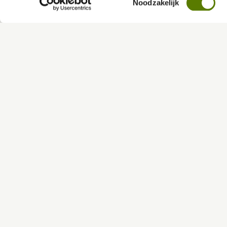
Noodzakelijk
hierin vind je meer over 
Ove
Vorige