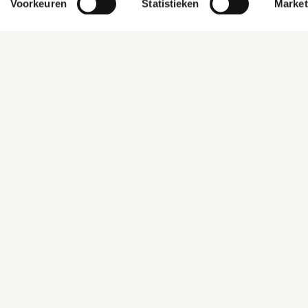
Voorkeuren
Statistieken
Market
hoe wij met jouw persoonsgegevens omgaan. 
rzicht
Volgende