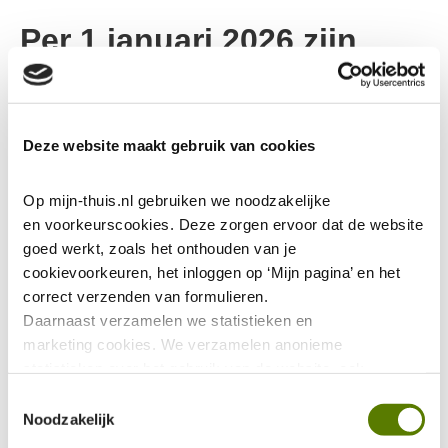
Per 1 januari 2026 zijn
de regels voor
huurtoeslag veranderd
Deze website maakt gebruik van cookies
6-1-2026
Op mijn-thuis.nl gebruiken we noodzakelijke 
Misschien kwam je nog niet in aanmerking voor
en voorkeurscookies. Deze zorgen ervoor dat de website 
goed werkt, zoals het onthouden van je 
huurtoeslag vanwege een te hoge huur. Of had je
cookievoorkeuren, het inloggen op ‘Mijn pagina’ en het 
vanwege je leeftijd nog geen recht op volledige
correct verzenden van formulieren.
huurtoeslag. Vanaf januari 2026 misschien wel. Dat
Daarnaast verzamelen we statistieken en 
zou zo maar kunnen, want de regels zijn veranderd.
marketing
cookies. We verzamelen anonieme 
statistieken over het gebruik van de website, ook 
Zo is er geen maximale huur meer voor
verzamelen we data over het gebruik van leeshulp Tolkie. 
Toestemmingsselectie
het krijgen van huurtoeslag
Deze gegevens zijn niet te herleiden tot jou als persoon 
Noodzakelijk
en worden niet gedeeld met eventuele advertentie- of 