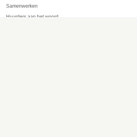
Samenwerken
Huurders aan het woord
Contact
Kronehoefstraat 83
Eindhoven
(040) 24 99 999
(040) 24 99 999
Contactformulier
Social media
Facebook