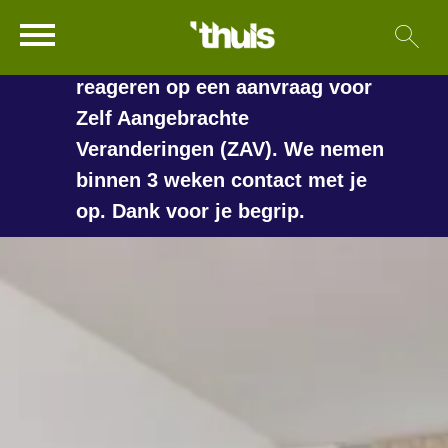
In de vakantieperiode kan het
Ga naar Hoofd
Sl
Naar de homepage
langer duren voordat we
reageren op een aanvraag voor
Zelf Aangebrachte
Veranderingen (ZAV). We nemen
Naar hoofdinhoud
Naar hoofdnavigatiemenu
Naar zoeken
binnen 3 weken contact met je
op. Dank voor je begrip.