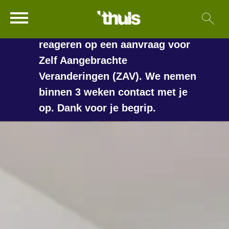
In de vakantieperiode kan het
Ga naar Hoofd
Sl
Naar de homepage
langer duren voordat we
reageren op een aanvraag voor
Zelf Aangebrachte
Veranderingen (ZAV). We nemen
Naar hoofdinhoud
Naar hoofdnavigatiemenu
Naar zoeken
binnen 3 weken contact met je
op. Dank voor je begrip.