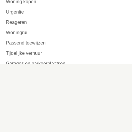
Woning kopen
Urgentie
Reageren
Woningruil
Passend toewijzen
Tijdelijke verhuur
Garages en parkeerplaatsen
Ook interessant
Lettergrootte aanpassen
Werken bij
Missie en visie
Ons werkgebied
Samenwerken