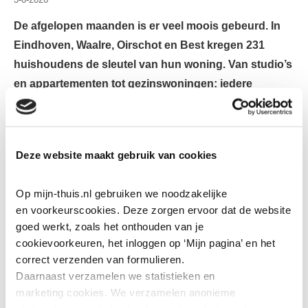
De afgelopen maanden is er veel moois gebeurd. In
Eindhoven, Waalre, Oirschot en Best kregen 231
huishoudens de sleutel van hun woning. Van studio’s
en appartementen tot gezinswoningen: iedere
oplevering betekent een nieuw thuis voor bewoners.
In dit artikel blikken we terug op deze projecten waar we
trots op zijn.
Deze website maakt gebruik van cookies
Leostraat - Eindhoven
Op mijn-thuis.nl gebruiken we noodzakelijke 
en voorkeurscookies. Deze zorgen ervoor dat de website 
In de Bloemenbuurt-Noord is een grote vernieuwing
goed werkt, zoals het onthouden van je 
afgerond. Waar eerst 36 woningen stonden, staan nu 5
cookievoorkeuren, het inloggen op ‘Mijn pagina’ en het 
duurzame woonblokken. Sinds februari kregen nieuwe
correct verzenden van formulieren.
Daarnaast verzamelen we statistieken en 
bewoners stap voor stap de sleutel van hun woning.
marketing
cookies. We verzamelen anonieme 
Inmiddels zijn alle 102 studio’s, appartementen en