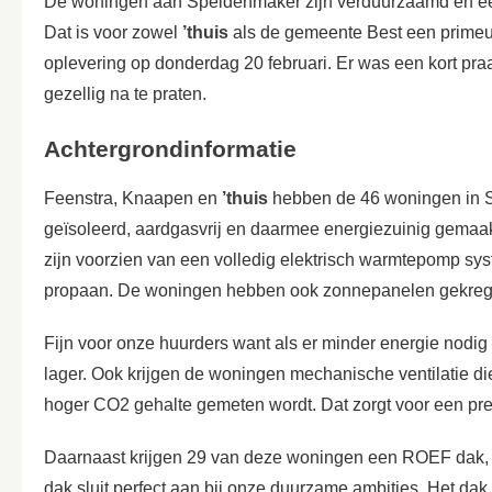
De woningen aan Speldenmaker zijn verduurzaamd en ee
Dat is voor zowel
’thuis
als de gemeente Best een primeu
oplevering op donderdag 20 februari. Er was een kort praa
gezellig na te praten.
Achtergrondinformatie
Feenstra, Knaapen en
’thuis
hebben de 46 woningen in 
geïsoleerd, aardgasvrij en daarmee energiezuinig gemaak
zijn voorzien van een volledig elektrisch warmtepomp 
propaan. De woningen hebben ook zonnepanelen gekreg
Fijn voor onze huurders want als er minder energie nodig
lager. Ook krijgen de woningen mechanische ventilatie di
hoger CO2 gehalte gemeten wordt. Dat zorgt voor een pre
Daarnaast krijgen 29 van deze woningen een ROEF dak,
dak sluit perfect aan bij onze duurzame ambities. Het d