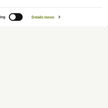
len.
vacybeleid/
ing
Details tonen