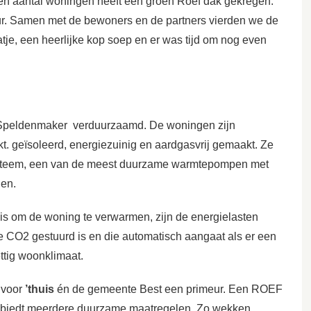
n aantal woningen heeft een groen Roef dak gekregen.
r. Samen met de bewoners en de partners vierden we de
tje, een heerlijke kop soep en er was tijd om nog even
Speldenmaker verduurzaamd. De woningen zijn
t. geïsoleerd, energiezuinig en aardgasvrij gemaakt. Ze
systeem, een van de meest duurzame warmtepompen met
en.
 is om de woning te verwarmen, zijn de energielasten
e CO2 gestuurd is en die automatisch aangaat als er een
ttig woonklimaat.
 voor
’thuis
én de gemeente Best een primeur. Een ROEF
ak biedt meerdere duurzame maatregelen. Zo wekken