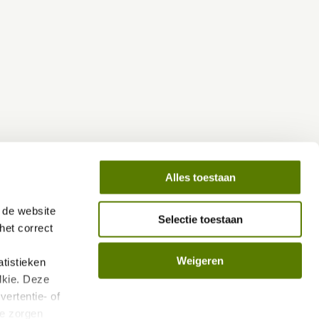
Alles toestaan
de website 
Selectie toestaan
et correct 
Weigeren
istieken 
kie. Deze 
ertentie- of 
e zorgen 