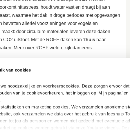
rkomt hittestress, houdt water vast en draagt bij aan
plaatst, waarmee het dak in droge periodes met opgevangen
 bevatten allerlei voorzieningen voor vogels en
maakt: door circulaire materialen leveren deze daken
aan CO2 uitstoot. Met de ROEF daken kan
’thuis
haar
maken. Meer over ROEF weten, kijk dan eens
g een sedum dak. En zonnepanelen op hun woning.
ik van cookies
n we noodzakelijke en voorkeurscookies. Deze zorgen ervoor dat 
ouden van je cookievoorkeuren, het inloggen op ‘Mijn pagina’ en h
.
tatistieken en marketing
cookies. We verzamelen anonieme stat
bsite, ook verzamelen we data over het gebruik van leeshulp Tol
iden tot jou als persoon en worden niet gedeeld met eventuele adv
marketing cookies worden gebruikt via onze Youtube video's. Dez