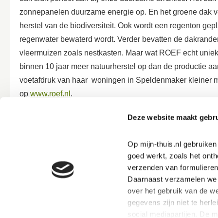
zonnepanelen duurzame energie op. En het groene dak voo
herstel van de biodiversiteit. Ook wordt een regenton ge
regenwater bewaterd wordt. Verder bevatten de dakranden
vleermuizen zoals nestkasten. Maar wat ROEF echt uniek 
binnen 10 jaar meer natuurherstel op dan de productie 
voetafdruk van haar woningen in Speldenmaker kleiner 
op
www.roef.nl
.
De woningen zonder ROEF dak krijgen wel op de bergin
Deze website maakt gebru
Op mijn-thuis.nl gebruike
goed werkt, zoals het onth
verzenden van formulieren
Oplevermoment
Daarnaast verzamelen we s
over het gebruik van de we
gegevens zijn niet te herle
social mediapartijen. De 