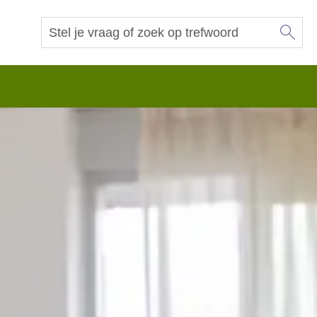
Sl
Vraag of trefwoord
Zoeken
 begrip.