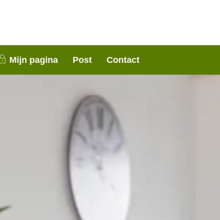
nen 3 weken contact met je op. Dank voor je
Mijn pagina
Post
Contact