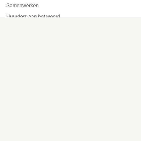
Samenwerken
Huurders aan het woord
Contact
Kronehoefstraat 83
Eindhoven
(040) 24 99 999
(040) 24 99 999
Contactformulier
Social media
Facebook