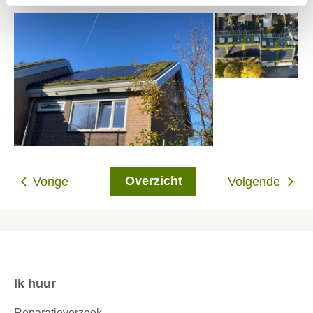
Overzicht
Vorige
Volgende
Ik huur
Contactinformatie
Reparatieverzoek