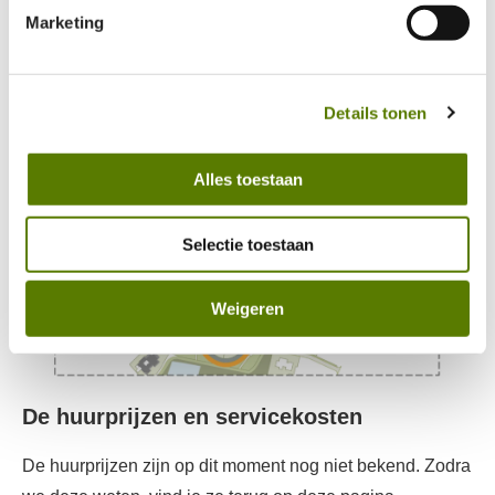
huurwoningen van ons.
Marketing
https://www.mijn-thuis.nl/kennisbank/privacybeleid/
hierin vind je meer over hoe wij met jouw 
persoonsgegevens omgaan. 
Details tonen
Alles toestaan
Selectie toestaan
Weigeren
De huurprijzen en servicekosten
De huurprijzen zijn op dit moment nog niet bekend. Zodra