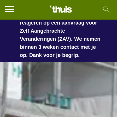
In de vakantieperiode kan het
Ga naar Hoofd
Sl
Naar de homepage
langer duren voordat we
reageren op een aanvraag voor
Zelf Aangebrachte
Veranderingen (ZAV). We nemen
Naar hoofdinhoud
Naar hoofdnavigatiemenu
Naar zoeken
binnen 3 weken contact met je
op. Dank voor je begrip.