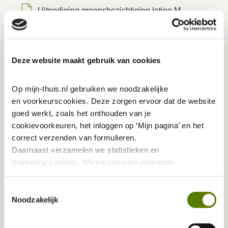
Uitnodiging groepsbezichtiging loting M
woning
Uitnodiging groepsbezichtiging loting XS
woning
Deze website maakt gebruik van cookies
Hand-out Antony Moddermanstraat
Op mijn-thuis.nl gebruiken we noodzakelijke 
Oplevering (tweede deel vd) 88 Heijmans
en voorkeurscookies. Deze zorgen ervoor dat de website 
Horizon-woningen blok 3 en 4
goed werkt, zoals het onthouden van je 
Oplevering (derde deel vd) 88 Heijmans Horizon-
cookievoorkeuren, het inloggen op ‘Mijn pagina’ en het 
woningen blok 1 en 2
correct verzenden van formulieren.
Daarnaast verzamelen we statistieken en 
Oplevering (vierde deel vd) 88 Heijmans Horizon-
marketing
cookies. We verzamelen anonieme 
woningen blok 6 en 7
statistieken over het gebruik van de website, ook 
Oplevering (laatste deel vd) 88 Heijmans Horizon-
verzamelen we data over het gebruik van leeshulp Tolkie. 
Toestemmingsselectie
woningen
Deze gegevens zijn niet te herleiden tot jou als persoon 
Noodzakelijk
en worden niet gedeeld met eventuele advertentie- of 
Informatieboekje Joan Melchior Kemperstraat
social mediapartijen. De marketing 