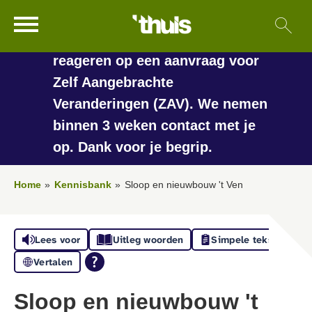
In de vakantieperiode kan het
Ga naar Hoofd
Sl
Naar de homepage
langer duren voordat we
reageren op een aanvraag voor
Zelf Aangebrachte
Veranderingen (ZAV). We nemen
Naar hoofdinhoud
Naar hoofdnavigatiemenu
Naar zoeken
binnen 3 weken contact met je
op. Dank voor je begrip.
Home
Kennisbank
Sloop en nieuwbouw 't Ven
Lees voor
Uitleg woorden
Simpele tekst
Vertalen
Sloop en nieuwbouw 't