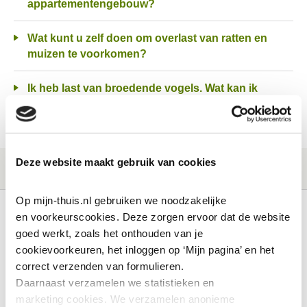
appartementengebouw?
Wat kunt u zelf doen om overlast van ratten en
muizen te voorkomen?
Ik heb last van broedende vogels. Wat kan ik
doen?
Deze website maakt gebruik van cookies
Op mijn-thuis.nl gebruiken we noodzakelijke 
en voorkeurscookies. Deze zorgen ervoor dat de website 
goed werkt, zoals het onthouden van je 
Ik huur
Contactinformatie
cookievoorkeuren, het inloggen op ‘Mijn pagina’ en het 
correct verzenden van formulieren.
Reparatieverzoek
Daarnaast verzamelen we statistieken en 
Onderhouds ABC
marketing
cookies. We verzamelen anonieme 