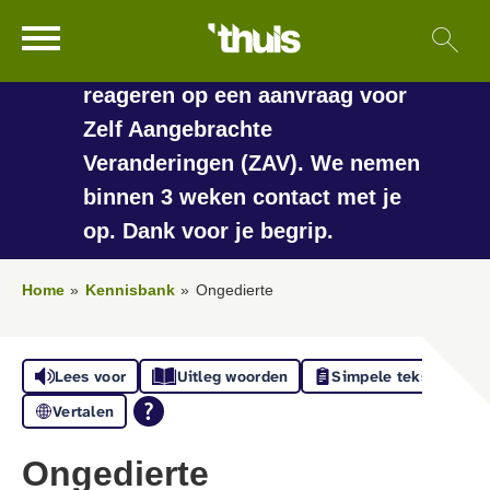
In de vakantieperiode kan het
Ga naar Hoofd
Sl
Naar de homepage
langer duren voordat we
reageren op een aanvraag voor
Zelf Aangebrachte
Veranderingen (ZAV). We nemen
Naar hoofdinhoud
Naar hoofdnavigatiemenu
Naar zoeken
binnen 3 weken contact met je
op. Dank voor je begrip.
Home
Kennisbank
Ongedierte
Lees voor
Uitleg woorden
Simpele tekst
Vertalen
Ongedierte