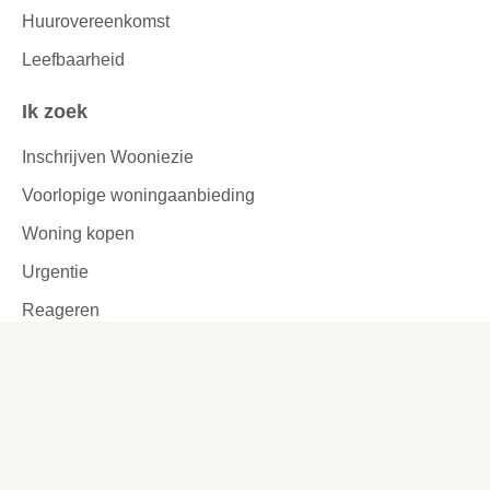
Huurovereenkomst
Leefbaarheid
Ik zoek
Inschrijven Wooniezie
Voorlopige woningaanbieding
Woning kopen
Urgentie
Reageren
Woningruil
Passend toewijzen
Tijdelijke verhuur
Garages en parkeerplaatsen