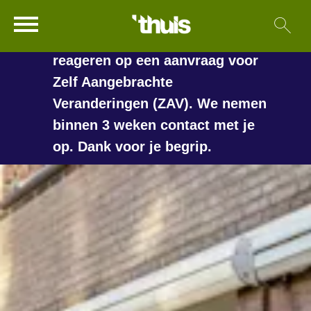
In de vakantieperiode kan het
Ga naar Hoofd
Sl
Naar de homepage
langer duren voordat we
reageren op een aanvraag voor
Zelf Aangebrachte
Veranderingen (ZAV). We nemen
Naar hoofdinhoud
Naar hoofdnavigatiemenu
Naar zoeken
binnen 3 weken contact met je
op. Dank voor je begrip.