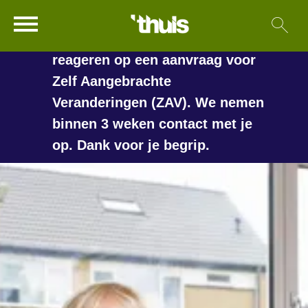
In de vakantieperiode kan het
Ga naar Hoofd
Sl
Naar de homepage
langer duren voordat we
reageren op een aanvraag voor
Zelf Aangebrachte
Veranderingen (ZAV). We nemen
Naar hoofdinhoud
Naar hoofdnavigatiemenu
Naar zoeken
binnen 3 weken contact met je
op. Dank voor je begrip.