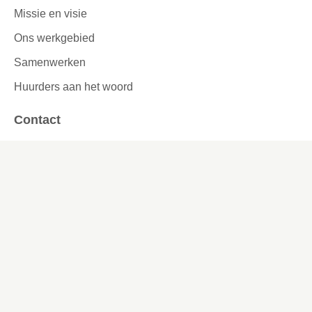
Missie en visie
Ons werkgebied
Samenwerken
Huurders aan het woord
Contact
Kronehoefstraat 83
Eindhoven
(040) 24 99 999
(040) 24 99 999
Contactformulier