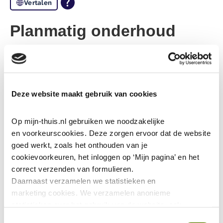
Vertalen
Planmatig onderhoud
Onder planmatig onderhoud verstaan we terugkerende
werkzaamheden aan of in woningen of appartementen.
Denk daarbij aan:
Deze website maakt gebruik van cookies
Buitenschilderwerk
Op mijn-thuis.nl gebruiken we noodzakelijke 
Vervangen van CV-ketels
en voorkeurscookies. Deze zorgen ervoor dat de website 
goed werkt, zoals het onthouden van je 
Vernieuwen van badkamer en toilet
cookievoorkeuren, het inloggen op ‘Mijn pagina’ en het 
Onderhoudswerkzaamheden aan liften
correct verzenden van formulieren.
Onderhoud aan daken
Daarnaast verzamelen we statistieken en 
marketing
cookies. We verzamelen anonieme 
Onderhoud aan mechanische ventilatie
statistieken over het gebruik van de website, ook 
verzamelen we data over het gebruik van leeshulp Tolkie. 
Toestemmingsselectie