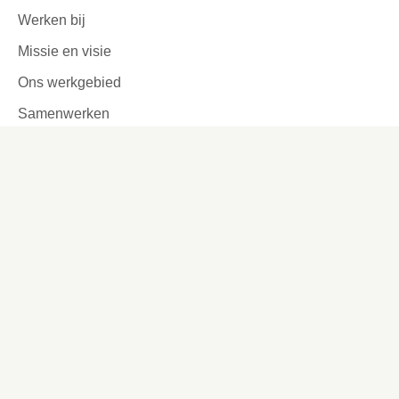
Werken bij
Missie en visie
Ons werkgebied
Samenwerken
Huurders aan het woord
Contact
Kronehoefstraat 83
Eindhoven
(040) 24 99 999
(040) 24 99 999
Contactformulier