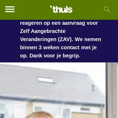
In de vakantieperiode kan het
Ga naar Hoofd
Sl
Naar de homepage
langer duren voordat we
reageren op een aanvraag voor
Zelf Aangebrachte
Veranderingen (ZAV). We nemen
Naar hoofdinhoud
Naar hoofdnavigatiemenu
Naar zoeken
binnen 3 weken contact met je
op. Dank voor je begrip.