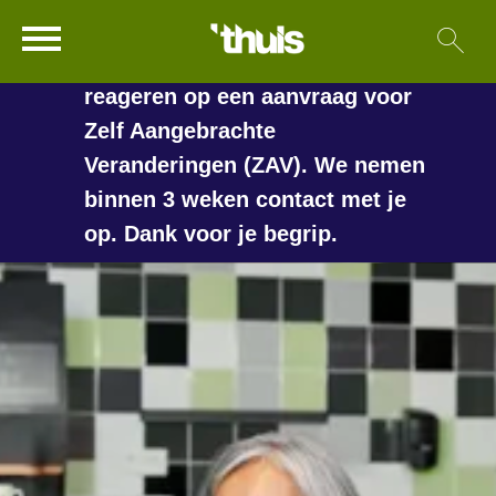
In de vakantieperiode kan het
Ga naar Hoofd
Sl
Naar de homepage
langer duren voordat we
reageren op een aanvraag voor
Zelf Aangebrachte
Veranderingen (ZAV). We nemen
Naar hoofdinhoud
Naar hoofdnavigatiemenu
Naar zoeken
binnen 3 weken contact met je
op. Dank voor je begrip.