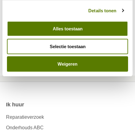
persoonsgegevens omgaan. 
Details tonen
▶
Alles toestaan
Selectie toestaan
Accepteer marketing cookies
om deze YouTube content
te bekijken.
Weigeren
Ik huur
Contactinformatie
Reparatieverzoek
Onderhouds ABC