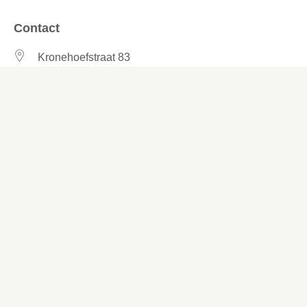
Contact
Kronehoefstraat 83
Eindhoven
(040) 24 99 999
(040) 24 99 999
Contactformulier
Social media
Facebook
LinkedIn