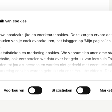
ik van cookies
ed
n we noodzakelijke en voorkeurscookies. Deze zorgen ervoor dat 
ct
ouden van je cookievoorkeuren, het inloggen op ‘Mijn pagina’ en h
.
tatistieken en marketing
cookies. We verzamelen anonieme stat
bsite, ook verzamelen we data over het gebruik van leeshulp Tol
iden tot jou als persoon en worden niet gedeeld met eventuele adv
marketing cookies worden gebruikt via onze Youtube video's. Dez
innen Youtube verbeterd wordt door gerichte filmpjes aan te beve
Ook interessant
Contact
rivacybeleid vinden: 
https://www.mijn-thuis.nl/kennisbank/pri
Voorkeuren
Statistieken
Market
Lettergrootte aanpassen
Kroneh
hoe wij met jouw persoonsgegevens omgaan. 
Eindh
bieding
Werken bij
Missie en visie
(040) 