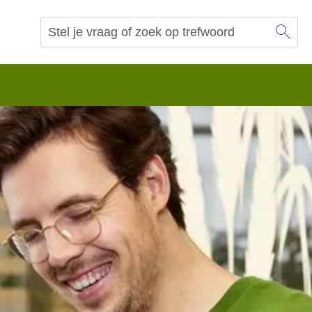
Sl
Vraag of trefwoord
Zoeken
 begrip.