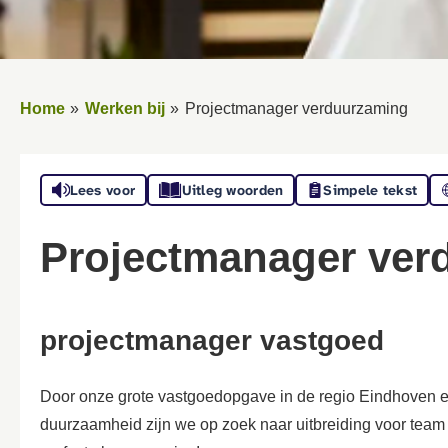
Home
Werken bij
Projectmanager verduurzaming
Lees voor
Uitleg woorden
Simpele tekst
Projectmanager ve
projectmanager vastgoed
Door onze grote
vastgoedopgave
in de regio Eindhoven
duurza
am
heid
zijn we op zoek naar uitbreiding voor team 