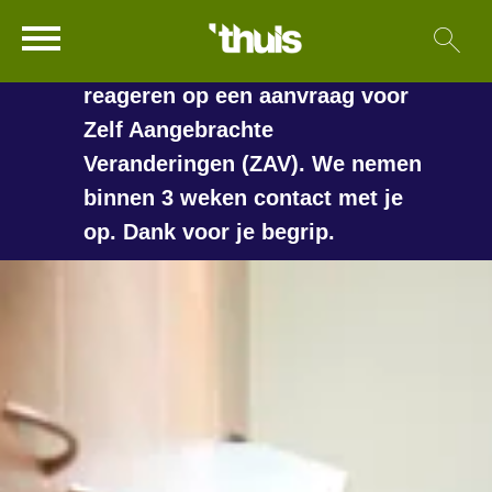
In de vakantieperiode kan het
Ga naar Hoofd
Sl
Naar de homepage
langer duren voordat we
reageren op een aanvraag voor
Zelf Aangebrachte
Veranderingen (ZAV). We nemen
Naar hoofdinhoud
Naar hoofdnavigatiemenu
Naar zoeken
binnen 3 weken contact met je
op. Dank voor je begrip.