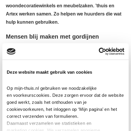
woondecoratiewinkels en meubelzaken. ’thuis en
Artex werken samen. Zo helpen we huurders die wat
hulp kunnen gebruiken.
Mensen blij maken met gordijnen
Soms komen gordijnen terug bij Artex. Dit kan
verschillende oorzaken hebben. De gordijnen zijn vaak
nog prima te gebruiken. Artex verkoopt deze aan
Deze website maakt gebruik van cookies
bijvoorbeeld personeel of zoals in dit geval schenken we
ze aan een goed doel. Marianne Lankester van Artex
Op mijn-thuis.nl gebruiken we noodzakelijke 
vertelt: “We staan altijd open voor goede ideeën en
en voorkeurscookies. Deze zorgen ervoor dat de website 
zochten al een tijdje naar een geschikte bestemming. We
goed werkt, zoals het onthouden van je 
zien dat er ook in Nederland mensen zijn die niet veel
cookievoorkeuren, het inloggen op ‘Mijn pagina’ en het 
geld hebben. Niet iedereen kan (nieuwe) gordijnen
correct verzenden van formulieren.
Daarnaast verzamelen we statistieken en 
kopen. Met deze gordijnen wilden we mensen blij maken.
marketing
cookies. We verzamelen anonieme 