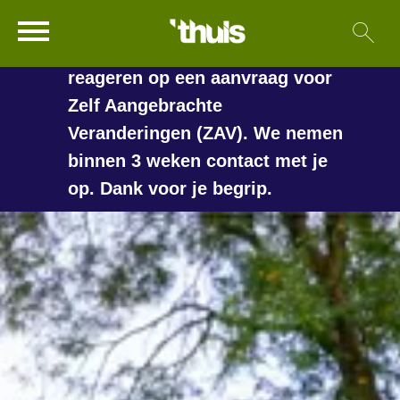
In de vakantieperiode kan het
Ga naar Hoofd
Sl
Naar de homepage
langer duren voordat we
reageren op een aanvraag voor
Zelf Aangebrachte
Veranderingen (ZAV). We nemen
Naar hoofdinhoud
Naar hoofdnavigatiemenu
Naar zoeken
binnen 3 weken contact met je
op. Dank voor je begrip.