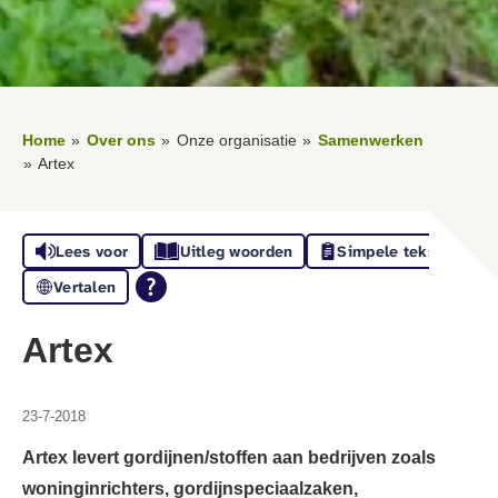
Home
Over ons
Onze organisatie
Samenwerken
Artex
Lees voor
Uitleg woorden
Simpele tekst
Vertalen
Artex
23-7-2018
Artex levert gordijnen/stoffen aan bedrijven zoals
woninginrichters, gordijnspeciaalzaken,