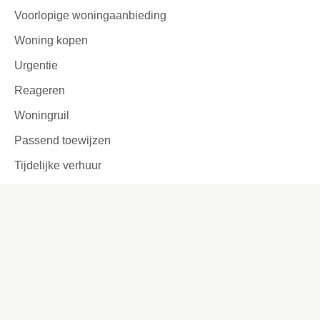
Voorlopige woningaanbieding
Woning kopen
Urgentie
Reageren
Woningruil
Passend toewijzen
Tijdelijke verhuur
Garages en parkeerplaatsen
Ook interessant
Lettergrootte aanpassen
Werken bij
Missie en visie