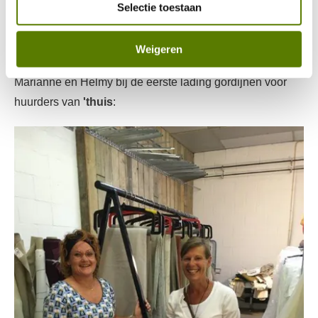
Selectie toestaan
ze de afspraken nakomen, dan zorgen wij voor gordijnen.
Op die manier zorgen we er samen met onze huurders
voor dat ze prettig kunnen wonen.”
Weigeren
Marianne en Helmy bij de eerste lading gordijnen voor
huurders van
'thuis
: