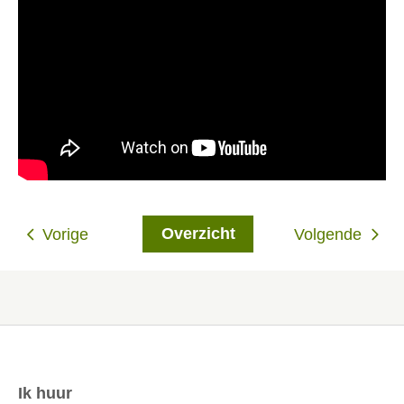
Overzicht
Vorige
Volgende
Ik huur
Contactinformatie