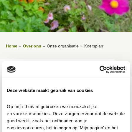
Home
Over ons
Onze organisatie
Koersplan
Lees voor
Uitleg woorden
Simpele tekst
Vertalen
Deze website maakt gebruik van cookies
Koersplan
Op mijn-thuis.nl gebruiken we noodzakelijke 
In het
ondernemingsplan
hebben we onze stip op de
en voorkeurscookies. Deze zorgen ervoor dat de website 
goed werkt, zoals het onthouden van je 
horizon benoemd. Ons koersplan laat zien hoe wij hier de
cookievoorkeuren, het inloggen op ‘Mijn pagina’ en het 
komende jaren aan gaan werken en welke stappen we