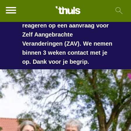
In de vakantieperiode kan het
Ga naar Hoofd
Sl
Naar de homepage
langer duren voordat we
reageren op een aanvraag voor
Zelf Aangebrachte
Veranderingen (ZAV). We nemen
Naar hoofdinhoud
Naar hoofdnavigatiemenu
Naar zoeken
binnen 3 weken contact met je
op. Dank voor je begrip.