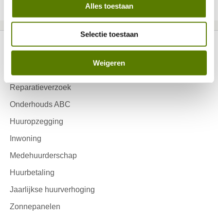
Alles toestaan
Selectie toestaan
Weigeren
Ik huur
Contactinformatie
Reparatieverzoek
Onderhouds ABC
Huuropzegging
Inwoning
Medehuurderschap
Huurbetaling
Jaarlijkse huurverhoging
Zonnepanelen