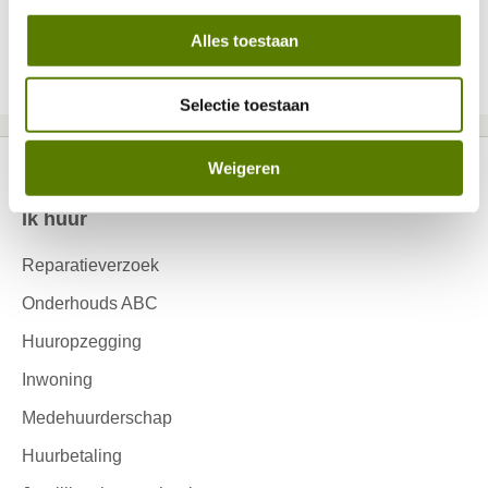
Ik ben huurder van ’thuis en heb van ’thuis een
Alles toestaan
nieuwe woning aangeboden gekregen. Heb ik
dan een verhuurdersverklaring nodig?
Selectie toestaan
Weigeren
Ik huur
Contactinformatie
Reparatieverzoek
Onderhouds ABC
Huuropzegging
Inwoning
Medehuurderschap
Huurbetaling