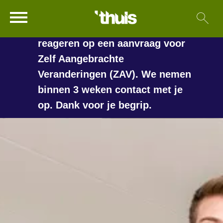
In de vakantieperiode kan het
Ga naar Hoofd
Sl
Naar de homepage
langer duren voordat we
reageren op een aanvraag voor
Zelf Aangebrachte
Veranderingen (ZAV). We nemen
Naar hoofdinhoud
Naar hoofdnavigatiemenu
Naar zoeken
binnen 3 weken contact met je
op. Dank voor je begrip.