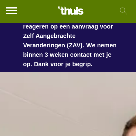
In de vakantieperiode kan het
Ga naar Hoofd
Sl
Naar de homepage
langer duren voordat we
reageren op een aanvraag voor
Zelf Aangebrachte
Veranderingen (ZAV). We nemen
Naar hoofdinhoud
Naar hoofdnavigatiemenu
Naar zoeken
binnen 3 weken contact met je
op. Dank voor je begrip.