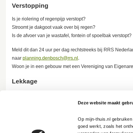
Verstopping
Is je riolering of regenpijp verstopt?
Stroomt je dakgoot vaak over bij regen?
Is de afvoer van je wastafel, fontein of spoelbak verstopt?
Meld dit dan 24 uur per dag rechtstreeks bij RRS Nederla
naar
planning.denbosch@rrs.nl
.
Woon je in een gebouw met een Vereniging van Eigenaren
Lekkage
Zie je een duidelijke lekkage aan een wastafel, fontein o
Deze website maakt gebru
Meld dit dan bij ons door te klikken op de groene knop
Re
Op mijn-thuis.nl gebruike
goed werkt, zoals het onth