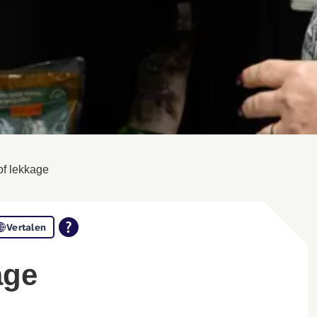
of lekkage
Vertalen
age