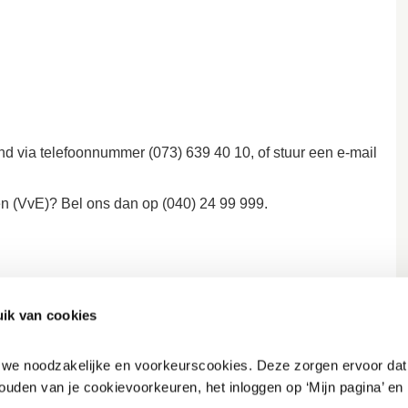
nd via telefoonnummer (073) 639 40 10, of stuur een e-mail
 (VvE)? Bel ons dan op (040) 24 99 999.
f spoelbak?
ik van cookies
paratieverzoek indienen
of bel ons op (040) 24 99 999.
n we noodzakelijke en voorkeurscookies. Deze zorgen ervoor dat 
ouden van je cookievoorkeuren, het inloggen op ‘Mijn pagina’ en h
