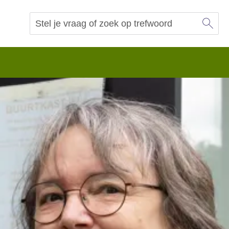
Sl
Vraag of trefwoord
Zoeken
 begrip.