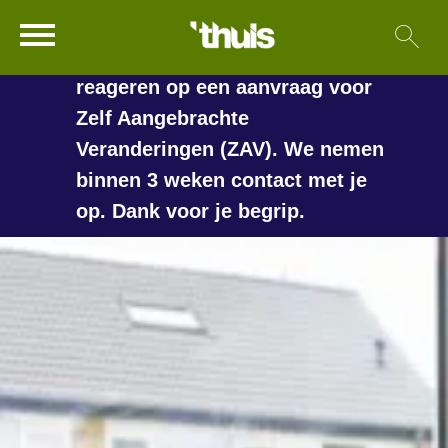
In de vakantieperiode kan het
Ga naar Hoofd
Sl
Naar de homepage
langer duren voordat we
reageren op een aanvraag voor
Zelf Aangebrachte
Veranderingen (ZAV). We nemen
Naar hoofdinhoud
Naar hoofdnavigatiemenu
Naar zoeken
binnen 3 weken contact met je
op. Dank voor je begrip.