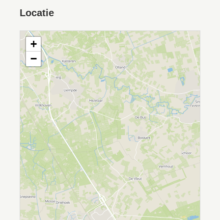
Locatie
+
−