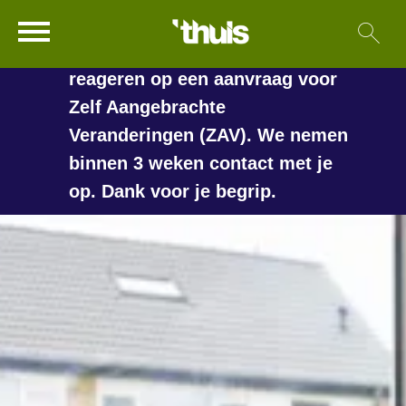
In de vakantieperiode kan het
Ga naar Hoofd
Sl
Naar de homepage
langer duren voordat we
reageren op een aanvraag voor
Zelf Aangebrachte
Veranderingen (ZAV). We nemen
Naar hoofdinhoud
Naar hoofdnavigatiemenu
Naar zoeken
binnen 3 weken contact met je
op. Dank voor je begrip.