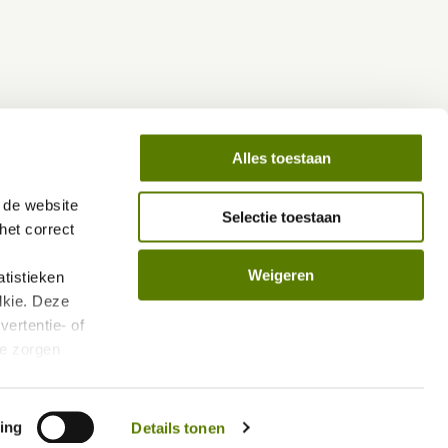
Alles toestaan
de website 
Selectie toestaan
et correct 
Weigeren
istieken 
kie. Deze 
ertentie- of 
e zorgen 
len.
vacybeleid/
ing
Details tonen