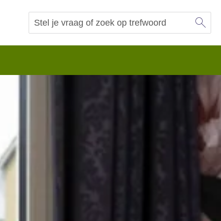
Sl
Vraag of trefwoord
Zoeken
 begrip.