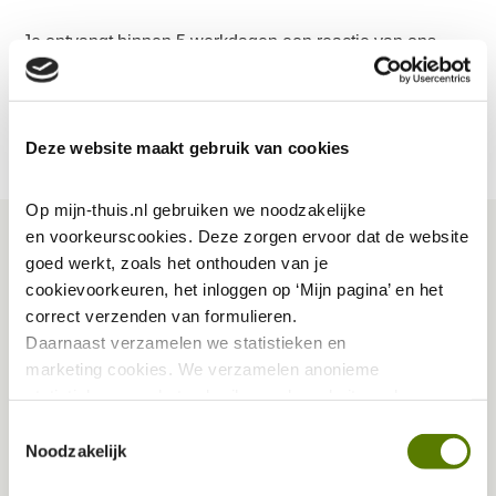
Je ontvangt binnen 5 werkdagen een reactie van ons.
Alles over Bedrijfsruimten
Deze website maakt gebruik van cookies
Op mijn-thuis.nl gebruiken we noodzakelijke 
en voorkeurscookies. Deze zorgen ervoor dat de website 
goed werkt, zoals het onthouden van je 
Gerelateerde vragen
cookievoorkeuren, het inloggen op ‘Mijn pagina’ en het 
correct verzenden van formulieren.
Heb ik toestemming nodig om zelf te klussen in
Daarnaast verzamelen we statistieken en 
en aan mijn woning?
marketing
cookies. We verzamelen anonieme 
Hoe vraag ik toestemming om zelf te klussen?
statistieken over het gebruik van de website, ook 
verzamelen we data over het gebruik van leeshulp Tolkie. 
Ik heb toestemming voor inwoning van jullie.
Toestemmingsselectie
Deze gegevens zijn niet te herleiden tot jou als persoon 
Noodzakelijk
Kan ik huurder worden als de hoofbewoner
en worden niet gedeeld met eventuele advertentie- of 
vertrekt of overlijdt?