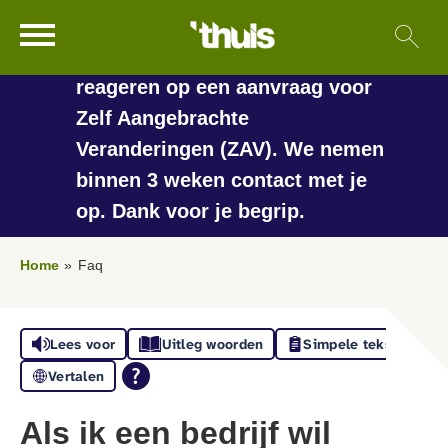
In de vakantieperiode kan het
Ga naar Hoofd
Sl
Naar de homepage
langer duren voordat we
reageren op een aanvraag voor
Zelf Aangebrachte
Veranderingen (ZAV). We nemen
Naar hoofdinhoud
Naar hoofdnavigatiemenu
Naar zoeken
binnen 3 weken contact met je
op. Dank voor je begrip.
Home
Faq
Lees voor
Uitleg woorden
Simpele tekst
Vertalen
Als ik een bedrijf wil