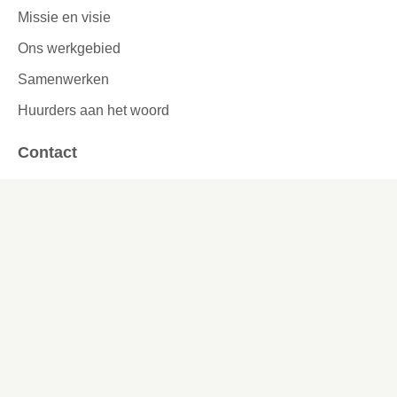
Missie en visie
Ons werkgebied
Samenwerken
Huurders aan het woord
Contact
Kronehoefstraat 83
Eindhoven
(040) 24 99 999
(040) 24 99 999
Contactformulier