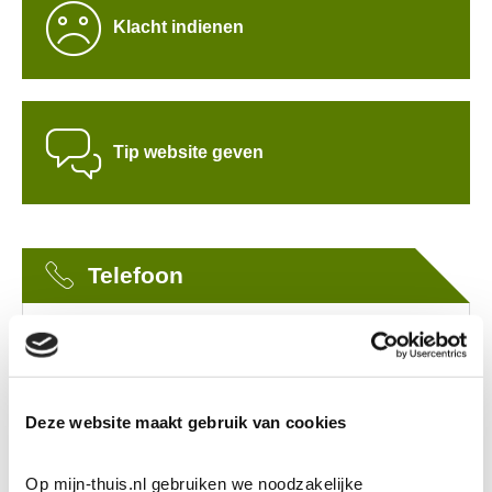

Klacht indienen

Tip website geven
Telefoon
Maandag t/m vrijdag v
an 8.30 tot 17.00 uur.
Voor spoedreparaties kun je ook buiten deze tijden
bellen.
Deze website maakt gebruik van cookies
(040) 24 99 999
Op mijn-thuis.nl gebruiken we noodzakelijke 