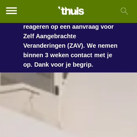
In de vakantieperiode kan het
Ga naar Hoofd
Sl
Naar de homepage
langer duren voordat we
reageren op een aanvraag voor
Zelf Aangebrachte
Veranderingen (ZAV). We nemen
Naar hoofdinhoud
Naar hoofdnavigatiemenu
Naar zoeken
binnen 3 weken contact met je
op. Dank voor je begrip.