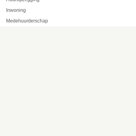
Inwoning
Medehuurderschap
Huurbetaling
Jaarlijkse huurverhoging
Zonnepanelen
Huurovereenkomst
Leefbaarheid
Ik zoek
Inschrijven Wooniezie
Voorlopige woningaanbieding
Woning kopen
Urgentie