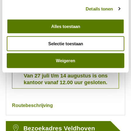
Details tonen
Hoofdkantoor Eindhoven
Alles toestaan
Kronehoefstraat 83, 5612 HL Eindhoven
Postadres: Postbus 787, 5600 AT Eindhoven
Selectie toestaan
Openingstijden:
Maandag t/m donderdag van 8.30 tot 17.00 uur.
Weigeren
Vrijdag van 8.30 tot 12.00 uur.
Van 27 juli t/m 14 augustus is ons
kantoor vanaf 12.00 uur gesloten.
Routebeschrijving
Bezoekadres Veldhoven